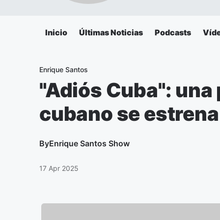
Inicio
Últimas Noticias
Podcasts
Víd
Enrique Santos
"Adiós Cuba": una p
cubano se estrena
By
Enrique Santos Show
17 Apr 2025