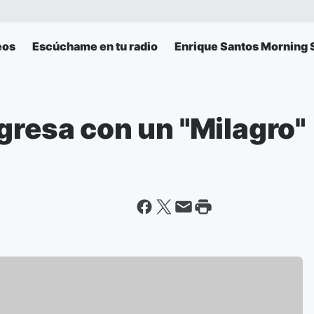
eos
Escúchame en tu radio
Enrique Santos Morning
gresa con un "Milagro"