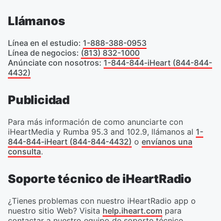
Llámanos
Línea en el estudio
:
1-888-388-0953
Línea de negocios
:
(813) 832-1000
Anúnciate con nosotros
:
1-844-844-iHeart (844-844-
4432)
Publicidad
Para más información de como anunciarte con
iHeartMedia y Rumba 95.3 and 102.9, llámanos al
1-
844-844-iHeart (844-844-4432)
o
envíanos una
consulta
.
Soporte técnico de iHeartRadio
¿Tienes problemas con nuestro iHeartRadio app o
nuestro sitio Web? Visita
help.iheart.com
para
contactar a nuestro equipo de soporte técnico.